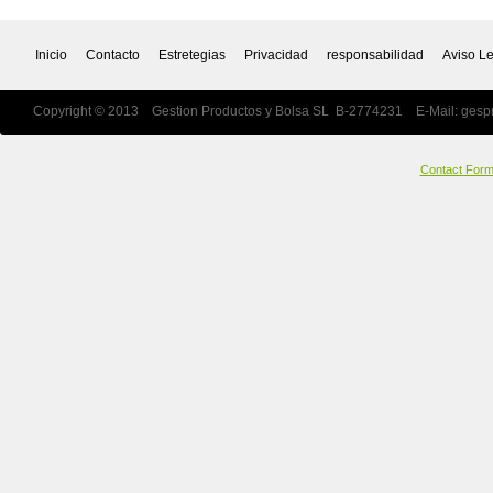
Inicio
Contacto
Estretegias
Privacidad
responsabilidad
Aviso L
Copyright © 2013 Gestion Productos y Bolsa SL B-2774231 E-Mail:
gesp
Contact For