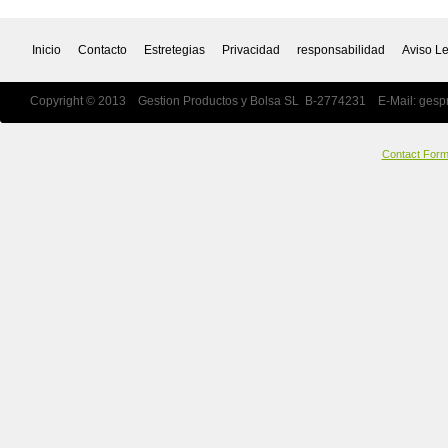
Inicio
Contacto
Estretegias
Privacidad
responsabilidad
Aviso L
Copyright © 2013 Gestion Productos y Bolsa SL B-2774231 E-Mail:
gesp
Contact For