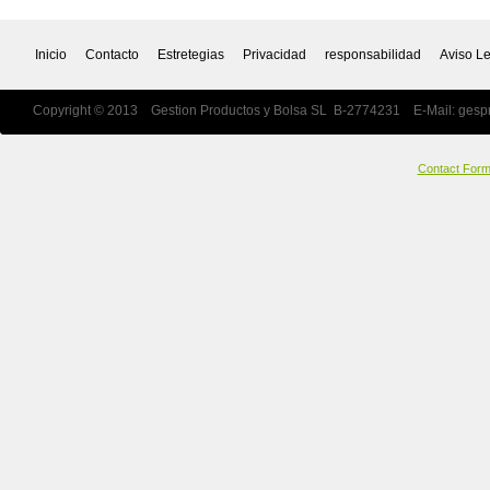
Inicio
Contacto
Estretegias
Privacidad
responsabilidad
Aviso L
Copyright © 2013 Gestion Productos y Bolsa SL B-2774231 E-Mail:
gesp
Contact For