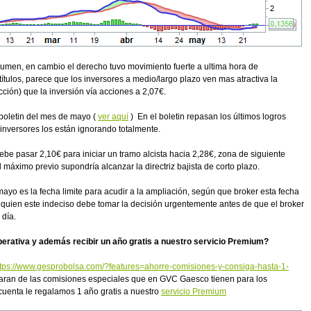
lumen, en cambio el derecho tuvo movimiento fuerte a ultima hora de
ítulos, parece que los inversores a medio/largo plazo ven mas atractiva la
cción) que la inversión vía acciones a 2,07€.
boletin del mes de mayo (
ver aquí
) En el boletin repasan los últimos logros
 inversores los están ignorando totalmente.
debe pasar 2,10€ para iniciar un tramo alcista hacia 2,28€, zona de siguiente
 máximo previo supondría alcanzar la directriz bajista de corto plazo.
ayo es la fecha limite para acudir a la ampliación, según que broker esta fecha
 quien este indeciso debe tomar la decisión urgentemente antes de que el broker
 día.
perativa y además recibir un año gratis a nuestro servicio Premium?
ttps://www.gesprobolsa.com/?features=ahorre-comisiones-y-consiga-hasta-1-
maran de las comisiones especiales que en GVC Gaesco tienen para los
cuenta le regalamos 1 año gratis a nuestro
servicio Premium