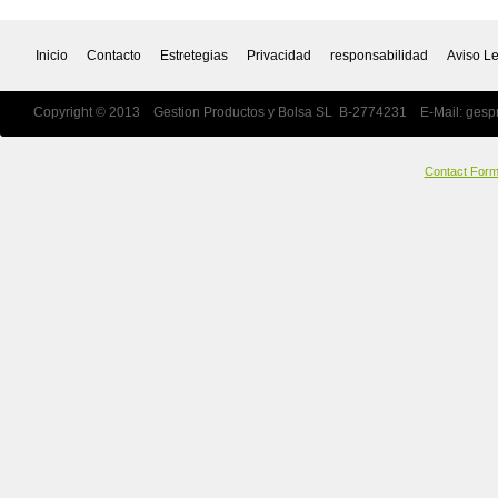
Inicio
Contacto
Estretegias
Privacidad
responsabilidad
Aviso L
Copyright © 2013 Gestion Productos y Bolsa SL B-2774231 E-Mail:
gesp
Contact For