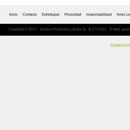
Inicio
Contacto
Estretegias
Privacidad
responsabilidad
Aviso L
Copyright © 2013 Gestion Productos y Bolsa SL B-2774231 E-Mail:
gesp
Contact For