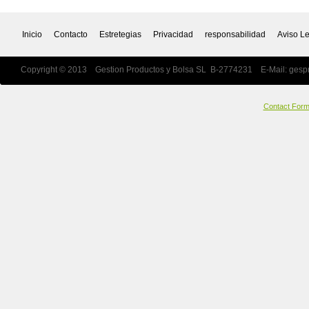
Inicio
Contacto
Estretegias
Privacidad
responsabilidad
Aviso L
Copyright © 2013 Gestion Productos y Bolsa SL B-2774231 E-Mail:
gesp
Contact For