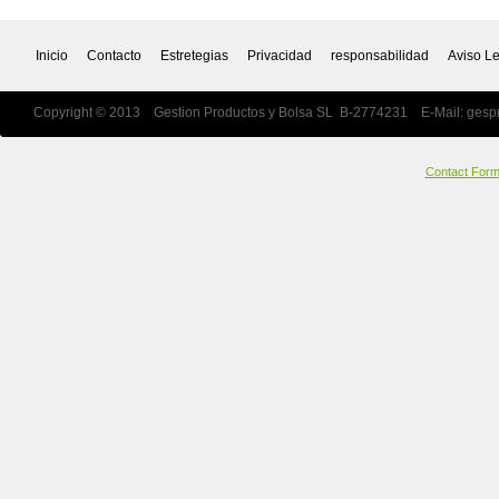
Inicio
Contacto
Estretegias
Privacidad
responsabilidad
Aviso L
Copyright © 2013 Gestion Productos y Bolsa SL B-2774231 E-Mail:
gesp
Contact For