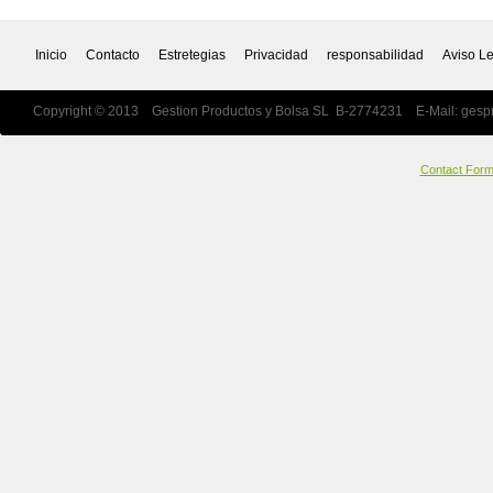
Inicio
Contacto
Estretegias
Privacidad
responsabilidad
Aviso L
Copyright © 2013 Gestion Productos y Bolsa SL B-2774231 E-Mail:
gesp
Contact For