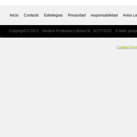
Inicio
Contacto
Estretegias
Privacidad
responsabilidad
Aviso L
Copyright © 2013 Gestion Productos y Bolsa SL B-2774231 E-Mail:
gesp
Contact For