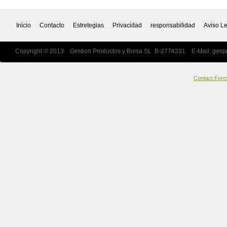
Inicio
Contacto
Estretegias
Privacidad
responsabilidad
Aviso L
Copyright © 2013 Gestion Productos y Bolsa SL B-2774231 E-Mail:
gesp
Contact For