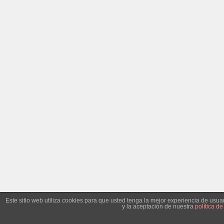
Este sitio web utiliza cookies para que usted tenga la mejor experiencia de us
y la aceptación de nuestra
política de