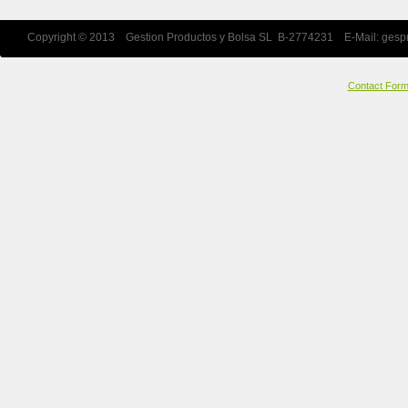
Copyright © 2013 Gestion Productos y Bolsa SL B-2774231 E-Mail:
gesp
Contact For