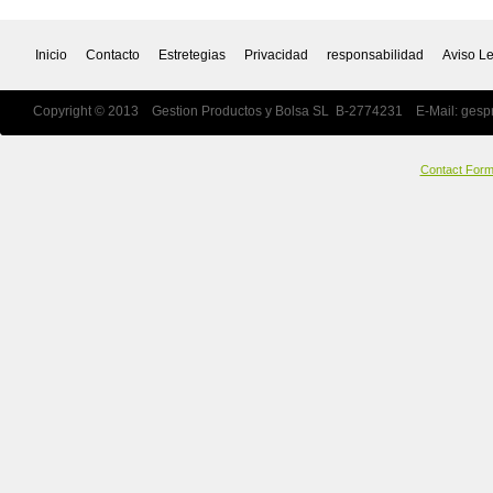
Inicio
Contacto
Estretegias
Privacidad
responsabilidad
Aviso L
Copyright © 2013 Gestion Productos y Bolsa SL B-2774231 E-Mail:
gesp
Contact For