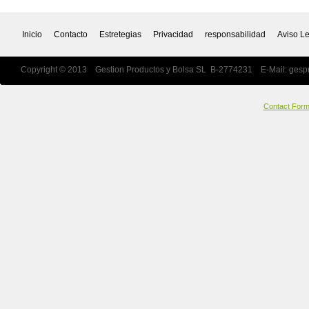
Inicio
Contacto
Estretegias
Privacidad
responsabilidad
Aviso L
Copyright © 2013 Gestion Productos y Bolsa SL B-2774231 E-Mail:
gesp
Contact For