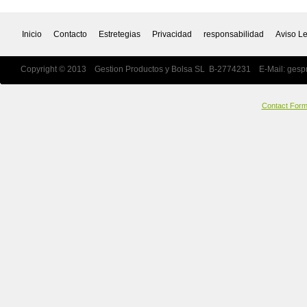
Inicio
Contacto
Estretegias
Privacidad
responsabilidad
Aviso L
Copyright © 2013 Gestion Productos y Bolsa SL B-2774231 E-Mail:
gesp
Contact For