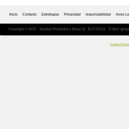
Inicio
Contacto
Estretegias
Privacidad
responsabilidad
Aviso L
Copyright © 2013 Gestion Productos y Bolsa SL B-2774231 E-Mail:
gesp
Contact For