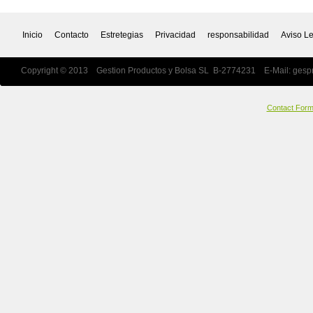
Inicio
Contacto
Estretegias
Privacidad
responsabilidad
Aviso L
Copyright © 2013 Gestion Productos y Bolsa SL B-2774231 E-Mail:
gesp
Contact For