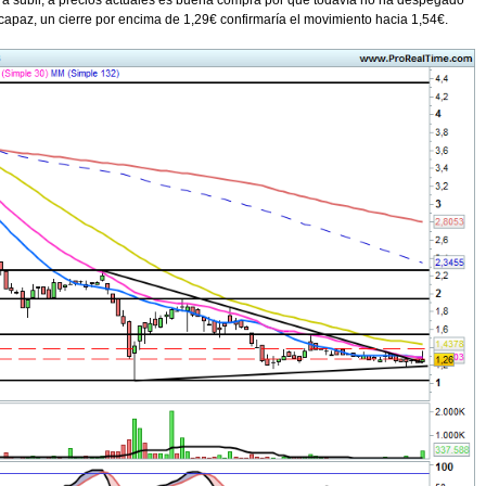
 a subir, a precios actuales es buena compra por que todavía no ha despegado
 capaz, un cierre por encima de 1,29€ confirmaría el movimiento hacia 1,54€.