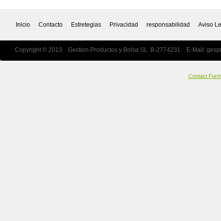
Inicio
Contacto
Estretegias
Privacidad
responsabilidad
Aviso L
Copyright © 2013 Gestion Productos y Bolsa SL B-2774231 E-Mail:
gesp
Contact For