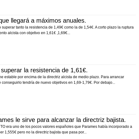
e llegará a máximos anuales.
 superar tanto la resistencia de 1,49€ como la de 1,54€. A corto plazo la ruptura
nto alcista con objetivo en 1,61€ ,1,69€...
perar la resistencia de 1,61€.
ne estable por encima de la directriz alcista de medio plazo. Para arrancar
e conseguirlo tendría de nuevo objetivos en 1,69-1,79€. Por debajo...
s le sirve para alcanzar la directriz bajista.
TO era uno de los pocos valores españoles que Parames había incorporado a
r 1,555€ pero no la directriz bajista que pasa por...