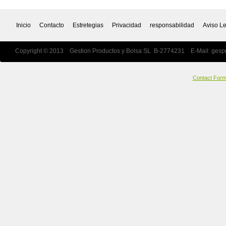
Inicio
Contacto
Estretegias
Privacidad
responsabilidad
Aviso L
Copyright © 2013 Gestion Productos y Bolsa SL B-2774231 E-Mail:
gesp
Contact For