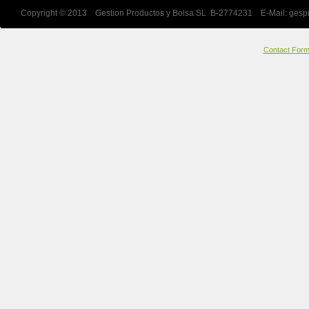
Copyright © 2013 Gestion Productos y Bolsa SL B-2774231 E-Mail:
gesp
Contact For