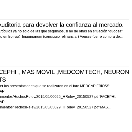
ditoria para devolver la confianza al mercado.
tículos ya no solo de las que seguimos, si no de otras en situación “dudosa”
o en Bolivia) Imaginarium (consiguió refinanciar) Vousse (cerro compra de...
FACEPHI , MAS MOVIL ,MEDCOMTECH, NEURON
TS
er las presentaciones que se realizaron en el foro MEDCAP EBIOSS:
CAP
ocumentos/HechosRelev/2015/05/00025_HRelev_20150527.pdf FACEPHI:
CAP
cumentos/HechosRelev/2015/05/05029_HRelev_20150527.pdf MAS...