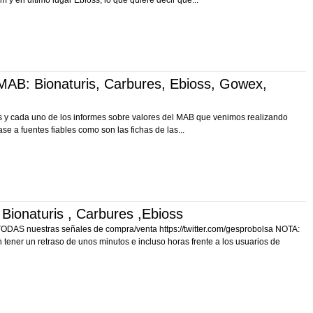
m y en ultimo lugar Ebioss, lo que quiere decir que...
 MAB: Bionaturis, Carbures, Ebioss, Gowex,
 y cada uno de los informes sobre valores del MAB que venimos realizando
e a fuentes fiables como son las fichas de las...
Bionaturis , Carbures ,Ebioss
 TODAS nuestras señales de compra/venta https://twitter.com/gesprobolsa NOTA:
tener un retraso de unos minutos e incluso horas frente a los usuarios de