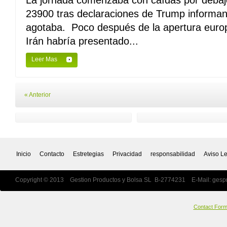
La jornada comenzaba con caídas por debaj
23900 tras declaraciones de Trump informan
agotaba. Poco después de la apertura eur
Irán habría presentado...
Leer Mas
« Anterior
Inicio
Contacto
Estretegias
Privacidad
responsabilidad
Aviso L
Copyright © 2013 Gestion Productos y Bolsa SL B-2774231 E-Mail:
gesp
Contact For