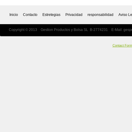
Inicio
Contacto
Estretegias
Privacidad
responsabilidad
Aviso L
Copyright © 2013 Gestion Productos y Bolsa SL B-2774231 E-Mail:
gesp
Contact For