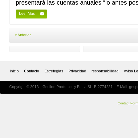
presentará las cuentas anuales “lo antes posi
Leer Mas
« Anterior
Inicio
Contacto
Estretegias
Privacidad
responsabilidad
Aviso L
Copyright © 2013 Gestion Productos y Bolsa SL B-2774231 E-Mail:
gesp
Contact For