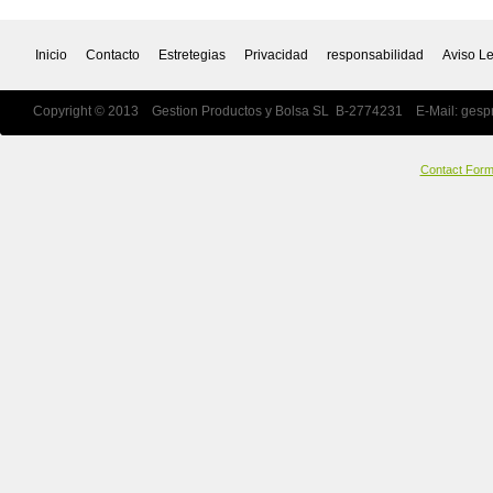
Inicio
Contacto
Estretegias
Privacidad
responsabilidad
Aviso L
Copyright © 2013 Gestion Productos y Bolsa SL B-2774231 E-Mail:
gesp
Contact For