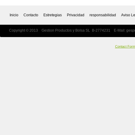
Inicio
Contacto
Estretegias
Privacidad
responsabilidad
Aviso L
Copyright © 2013 Gestion Productos y Bolsa SL B-2774231 E-Mail:
gesp
Contact For