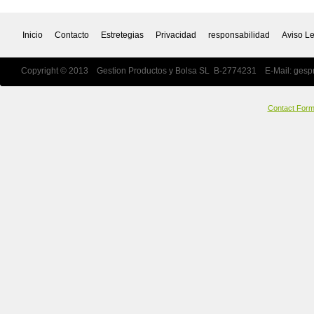
Inicio
Contacto
Estretegias
Privacidad
responsabilidad
Aviso L
Copyright © 2013 Gestion Productos y Bolsa SL B-2774231 E-Mail:
gesp
Contact For