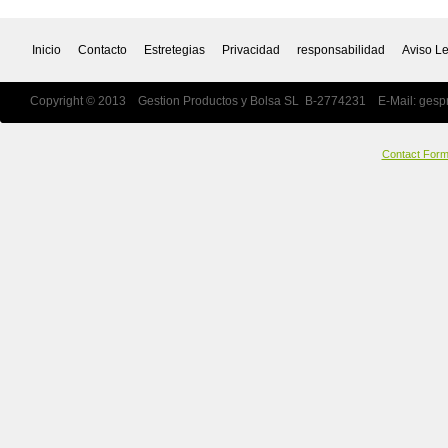
Inicio
Contacto
Estretegias
Privacidad
responsabilidad
Aviso L
Copyright © 2013 Gestion Productos y Bolsa SL B-2774231 E-Mail:
gesp
Contact For