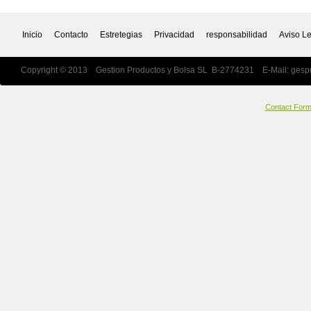
Inicio
Contacto
Estretegias
Privacidad
responsabilidad
Aviso L
Copyright © 2013 Gestion Productos y Bolsa SL B-2774231 E-Mail:
gesp
Contact For