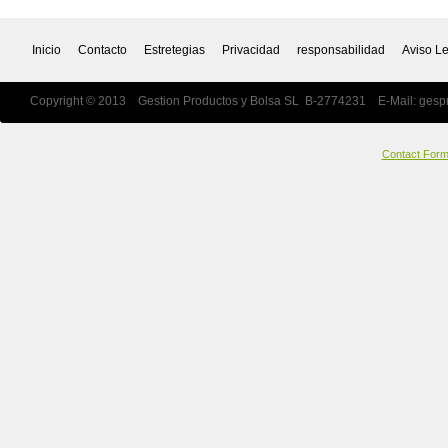
Inicio
Contacto
Estretegias
Privacidad
responsabilidad
Aviso L
Copyright © 2013 Gestion Productos y Bolsa SL B-2774231 E-Mail:
gesp
Contact For