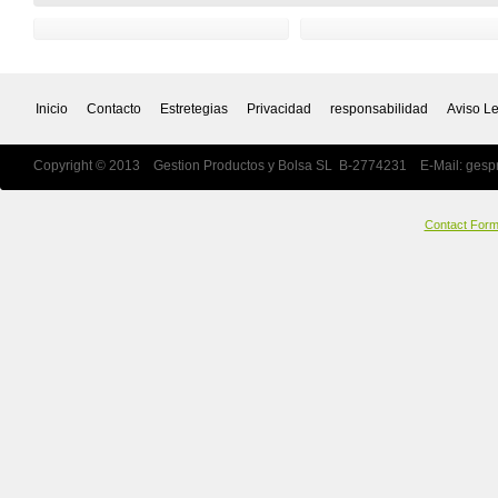
Inicio
Contacto
Estretegias
Privacidad
responsabilidad
Aviso L
Copyright © 2013 Gestion Productos y Bolsa SL B-2774231 E-Mail:
gesp
Contact For