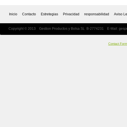
Inicio
Contacto
Estretegias
Privacidad
responsabilidad
Aviso L
Copyright © 2013 Gestion Productos y Bolsa SL B-2774231 E-Mail:
gesp
Contact For