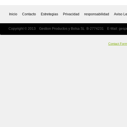
Inicio
Contacto
Estretegias
Privacidad
responsabilidad
Aviso L
Copyright © 2013 Gestion Productos y Bolsa SL B-2774231 E-Mail:
gesp
Contact For