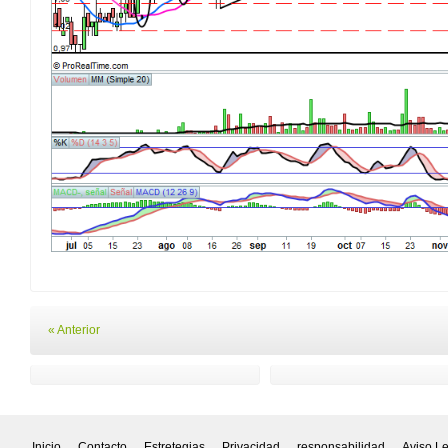
« Anterior
Inicio
Contacto
Estretegias
Privacidad
responsabilidad
Aviso L