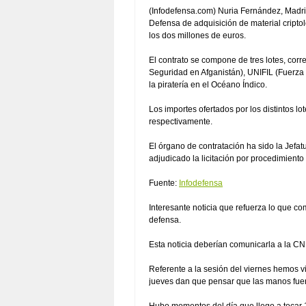
(Infodefensa.com) Nuria Fernández, Madr
Defensa de adquisición de material cript
los dos millones de euros.
El contrato se compone de tres lotes, corr
Seguridad en Afganistán), UNIFIL (Fuerza 
la piratería en el Océano Índico.
Los importes ofertados por los distintos 
respectivamente.
El órgano de contratación ha sido la Jefa
adjudicado la licitación por procedimiento
Fuente:
Infodefensa
Interesante noticia que refuerza lo que c
defensa.
Esta noticia deberían comunicarla a la C
Referente a la sesión del viernes hemos v
jueves dan que pensar que las manos fuert