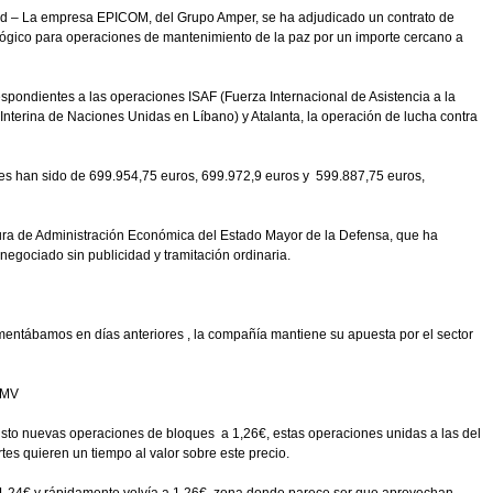
id – La empresa EPICOM, del Grupo Amper, se ha adjudicado un contrato de
ológico para operaciones de mantenimiento de la paz por un importe cercano a
espondientes a las operaciones ISAF (Fuerza Internacional de Asistencia a la
Interina de Naciones Unidas en Líbano) y Atalanta, la operación de lucha contra
lotes han sido de 699.954,75 euros, 699.972,9 euros y 599.887,75 euros,
tura de Administración Económica del Estado Mayor de la Defensa, que ha
 negociado sin publicidad y tramitación ordinaria.
omentábamos en días anteriores , la compañía mantiene su apuesta por el sector
NMV
isto nuevas operaciones de bloques a 1,26€, estas operaciones unidas a las del
es quieren un tiempo al valor sobre este precio.