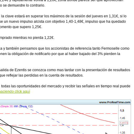
1,24€ y rápidamente volvía a 1,26€, zona donde parece ser que aprovechan
o se demuestre lo contrario.
la clave estará en superar los máximos de la sesión del jueves en 1,31€, si lo
rse un nuevo impulso alcista con objetivo 1,40-1,48€, impulso que ha quedado
omento que supero 1,25€.
omprado mientras no pierda 1,22€.
a y también pensamos que los accionistas de referencia tanto Fermoselle como
nen la obligación de notificarlo por que al haber bajado del 3% pierden la
salida de Ezentis se conozca como mas tardar con la presentación de resultados
 que reflejar las perdidas en la cuenta de resultados.
todas las oportunidades del mercado y recibir las señales en tiempo real puede
aciendo click aquí