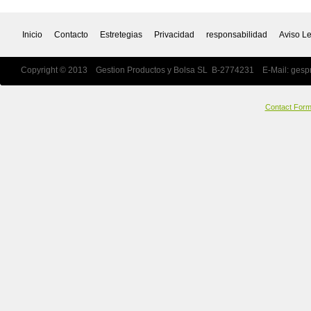
Inicio
Contacto
Estretegias
Privacidad
responsabilidad
Aviso L
Copyright © 2013 Gestion Productos y Bolsa SL B-2774231 E-Mail:
gesp
Contact For