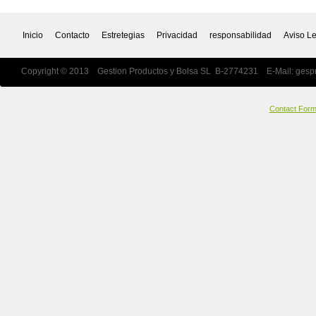
Inicio
Contacto
Estretegias
Privacidad
responsabilidad
Aviso L
Copyright © 2013 Gestion Productos y Bolsa SL B-2774231 E-Mail:
gesp
Contact For