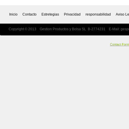
Inicio
Contacto
Estretegias
Privacidad
responsabilidad
Aviso L
Copyright © 2013 Gestion Productos y Bolsa SL B-2774231 E-Mail:
gesp
Contact For