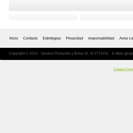
Inicio
Contacto
Estretegias
Privacidad
responsabilidad
Aviso L
Copyright © 2013 Gestion Productos y Bolsa SL B-2774231 E-Mail:
gesp
Contact For