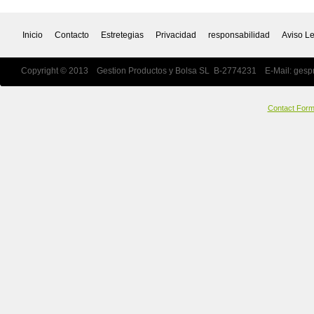
Inicio
Contacto
Estretegias
Privacidad
responsabilidad
Aviso L
Copyright © 2013 Gestion Productos y Bolsa SL B-2774231 E-Mail:
gesp
Contact For