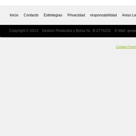
Inicio
Contacto
Estretegias
Privacidad
responsabilidad
Aviso L
Copyright © 2013 Gestion Productos y Bolsa SL B-2774231 E-Mail:
gesp
Contact For