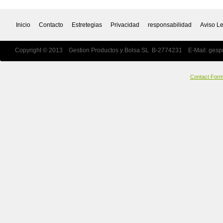
Inicio
Contacto
Estretegias
Privacidad
responsabilidad
Aviso L
Copyright © 2013 Gestion Productos y Bolsa SL B-2774231 E-Mail:
gesp
Contact For